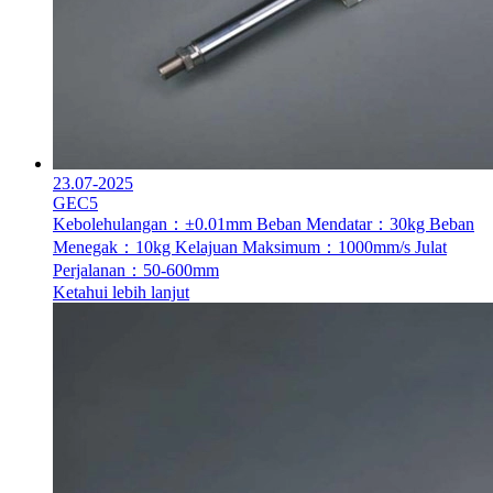
23.07-2025
GEC5
Kebolehulangan：±0.01mm
Beban Mendatar：30kg
Beban
Menegak：10kg
Kelajuan Maksimum：1000mm/s
Julat
Perjalanan：50-600mm
Ketahui lebih lanjut