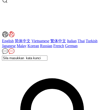
English
简体中文
Vietnamese
繁体中文
Italian
Thai
Turkish
Japanese
Malay
Korean
Russian
French
German