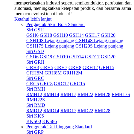
memperkasakan industri seperti semikonduktor, perubatan dan
automasi, meningkatkan ketepatan produk, dan bersama-sama
memacu evolusi tepat industri!
Ketahui lebih lanjut
Penggerak Skru Bola Standard
Siri GSH
GSH6
GSH8
GSH10
GSH14
GSH17
GSH20
GSH10S Lejang panjang
GSH14S Lejang panjang
GSH17S Lejang panjang
GSH20S Lejang panjang
Siri GSD
GSD6
GSD8
GSD10
GSD14
GSD17
GSD20
Siri GRH
GRH3
GRH5
GRH7
GRH8
GRH12
GRH15
GRH5M
GRH8M
GRH12M
Siri GRC
GRC5
GRC8
GRC12
GRC15
Siri RMH
RMH12
RMH14
RMH17
RMH22
RMH28
RMH17S
RMH22S
Siri RMD
RMD12
RMD14
RMD17
RMD22
RMD28
Siri KKS
KKS60
KKS86
Penggerak Tali Pinggang Standard
Siri GRP