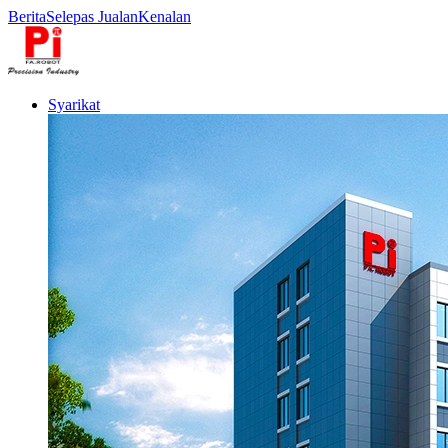
Berita
Selepas Jualan
Kenalan
Syarikat