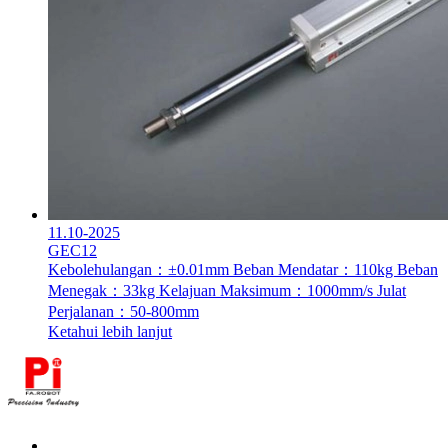
11.10-2025
GEC12
Kebolehulangan：±0.01mm
Beban Mendatar：110kg
Beban
Menegak：33kg
Kelajuan Maksimum：1000mm/s
Julat
Perjalanan：50-800mm
Ketahui lebih lanjut