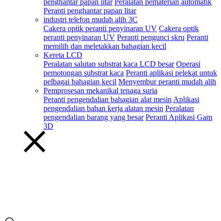
penghantar papan litar
Peralatan pematerian automatik
Peranti penghantar papan litar
industri telefon mudah alih 3C
Cakera optik peranti penyinaran UV
Cakera optik
peranti penyinaran UV
Peranti pengunci skru
Peranti
memilih dan meletakkan bahagian kecil
Kereta LCD
Peralatan salutan substrat kaca LCD besar
Operasi
pemotongan substrat kaca
Peranti aplikasi pelekat untuk
pelbagai bahagian kecil
Menyembur peranti mudah alih
Pemprosesan mekanikal tenaga suria
Peranti pengendalian bahagian alat mesin
Aplikasi
pengendalian bahan kerja alatan mesin
Peralatan
pengendalian barang yang besar
Peranti Aplikasi Gam
3D