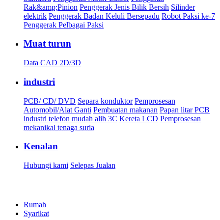
Rak&amp;Pinion
Penggerak Jenis Bilik Bersih
Silinder
elektrik
Penggerak Badan Keluli Bersepadu
Robot Paksi ke-7
Penggerak Pelbagai Paksi
Muat turun
Data CAD 2D/3D
industri
PCB/ CD/ DVD
Separa konduktor
Pemprosesan
Automobil/Alat Ganti
Pembuatan makanan
Papan litar PCB
industri telefon mudah alih 3C
Kereta LCD
Pemprosesan
mekanikal tenaga suria
Kenalan
Hubungi kami
Selepas Jualan
Rumah
Syarikat