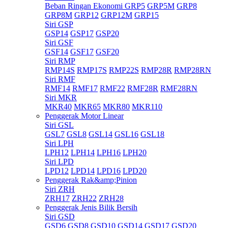
Beban Ringan Ekonomi GRP5
GRP5M
GRP8
GRP8M
GRP12
GRP12M
GRP15
Siri GSP
GSP14
GSP17
GSP20
Siri GSF
GSF14
GSF17
GSF20
Siri RMP
RMP14S
RMP17S
RMP22S
RMP28R
RMP28RN
Siri RMF
RMF14
RMF17
RMF22
RMF28R
RMF28RN
Siri MKR
MKR40
MKR65
MKR80
MKR110
Penggerak Motor Linear
Siri GSL
GSL7
GSL8
GSL14
GSL16
GSL18
Siri LPH
LPH12
LPH14
LPH16
LPH20
Siri LPD
LPD12
LPD14
LPD16
LPD20
Penggerak Rak&amp;Pinion
Siri ZRH
ZRH17
ZRH22
ZRH28
Penggerak Jenis Bilik Bersih
Siri GSD
GSD6
GSD8
GSD10
GSD14
GSD17
GSD20