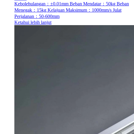
Kebolehulangan：±0.01mm
Beban Mendatar：50kg
Beban
Menegak：15kg
Kelajuan Maksimum：1000mm/s
Julat
Perjalanan：50-600mm
Ketahui lebih lanjut