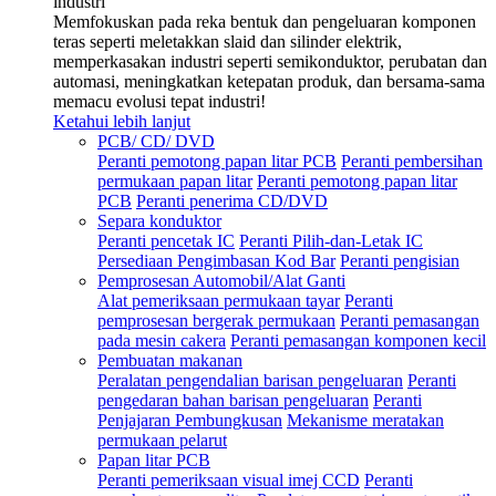
industri
Memfokuskan pada reka bentuk dan pengeluaran komponen
teras seperti meletakkan slaid dan silinder elektrik,
memperkasakan industri seperti semikonduktor, perubatan dan
automasi, meningkatkan ketepatan produk, dan bersama-sama
memacu evolusi tepat industri!
Ketahui lebih lanjut
PCB/ CD/ DVD
Peranti pemotong papan litar PCB
Peranti pembersihan
permukaan papan litar
Peranti pemotong papan litar
PCB
Peranti penerima CD/DVD
Separa konduktor
Peranti pencetak IC
Peranti Pilih-dan-Letak IC
Persediaan Pengimbasan Kod Bar
Peranti pengisian
Pemprosesan Automobil/Alat Ganti
Alat pemeriksaan permukaan tayar
Peranti
pemprosesan bergerak permukaan
Peranti pemasangan
pada mesin cakera
Peranti pemasangan komponen kecil
Pembuatan makanan
Peralatan pengendalian barisan pengeluaran
Peranti
pengedaran bahan barisan pengeluaran
Peranti
Penjajaran Pembungkusan
Mekanisme meratakan
permukaan pelarut
Papan litar PCB
Peranti pemeriksaan visual imej CCD
Peranti