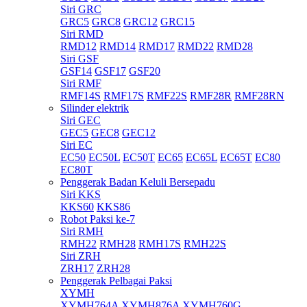
Siri GRC
GRC5
GRC8
GRC12
GRC15
Siri RMD
RMD12
RMD14
RMD17
RMD22
RMD28
Siri GSF
GSF14
GSF17
GSF20
Siri RMF
RMF14S
RMF17S
RMF22S
RMF28R
RMF28RN
Silinder elektrik
Siri GEC
GEC5
GEC8
GEC12
Siri EC
EC50
EC50L
EC50T
EC65
EC65L
EC65T
EC80
EC80T
Penggerak Badan Keluli Bersepadu
Siri KKS
KKS60
KKS86
Robot Paksi ke-7
Siri RMH
RMH22
RMH28
RMH17S
RMH22S
Siri ZRH
ZRH17
ZRH28
Penggerak Pelbagai Paksi
XYMH
XYMH764A
XYMH876A
XYMH760G