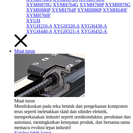
XYMH870G
XYMH764G
XYMH760P
XYMH876G
XYMH880P
XYMH764P
XYMH886P
XYMH640F
XYMH760F
XYGH
XYGH210-A
XYGH320-A
XYGH430-A
XYGH440-A
XYGH321-A
XYGH432-A
Muat turun
Muat turun
Memfokuskan pada reka bentuk dan pengeluaran komponen
teras seperti meletakkan slaid dan silinder elektrik,
memperkasakan industri seperti semikonduktor, perubatan dan
automasi, meningkatkan ketepatan produk, dan bersama-sama
memacu evolusi tepat industri!
Ketahui lebih lanjut