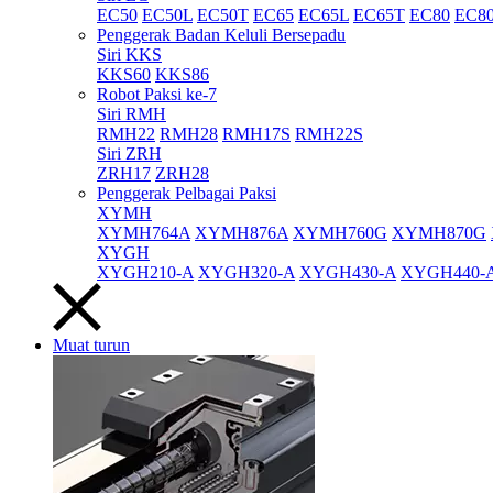
EC50
EC50L
EC50T
EC65
EC65L
EC65T
EC80
EC8
Penggerak Badan Keluli Bersepadu
Siri KKS
KKS60
KKS86
Robot Paksi ke-7
Siri RMH
RMH22
RMH28
RMH17S
RMH22S
Siri ZRH
ZRH17
ZRH28
Penggerak Pelbagai Paksi
XYMH
XYMH764A
XYMH876A
XYMH760G
XYMH870G
XYGH
XYGH210-A
XYGH320-A
XYGH430-A
XYGH440-
Muat turun