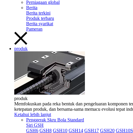
Perniagaan global
Berita
Berita terkini
Produk terbaru
Berita syarikat
Pameran
produk
produk
Memfokuskan pada reka bentuk dan pengeluaran komponen teras 
ketepatan produk, dan bersama-sama memacu evolusi tepat indu
Ketahui lebih lanjut
Penggerak Skru Bola Standard
Siri GSH
GSH6
GSH8
GSH10
GSH14
GSH17
GSH20
GSH10S 