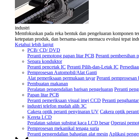
industri
Memfokuskan pada reka bentuk dan pengeluaran komponen teras 
ketepatan produk, dan bersama-sama memacu evolusi tepat indu
Ketahui lebih lanjut
PCB/ CD/ DVD
Peranti pemotong papan litar PCB
Peranti pembersihan p
Separa konduktor
Peranti pencetak IC
Peranti Pilih-dan-Letak IC
Persedia
Pemprosesan Automobil/Alat Ganti
Alat pemeriksaan permukaan tayar
Peranti pemprosesan
Pembuatan makanan
Peralatan pengendalian barisan pengeluaran
Peranti peng
Papan litar PCB
Peranti pemeriksaan visual imej CCD
Peranti penghantar
industri telefon mudah alih 3C
Cakera optik peranti penyinaran UV
Cakera optik peran
Kereta LCD
Peralatan salutan substrat kaca LCD besar
Operasi pemot
Pemprosesan mekanikal tenaga suria
Peranti pengendalian bahagian alat mesin
Aplikasi penge