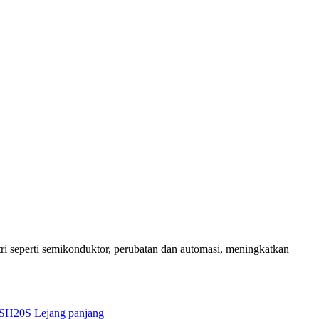
ri seperti semikonduktor, perubatan dan automasi, meningkatkan
SH20S Lejang panjang