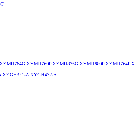
0T
XYMH764G
XYMH760P
XYMH876G
XYMH880P
XYMH764P
X
A
XYGH321-A
XYGH432-A