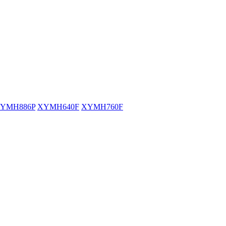
YMH886P
XYMH640F
XYMH760F