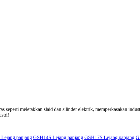
seperti meletakkan slaid dan silinder elektrik, memperkasakan indust
stri!
Lejang panjang
GSH14S Lejang panjang
GSH17S Lejang panjang
G