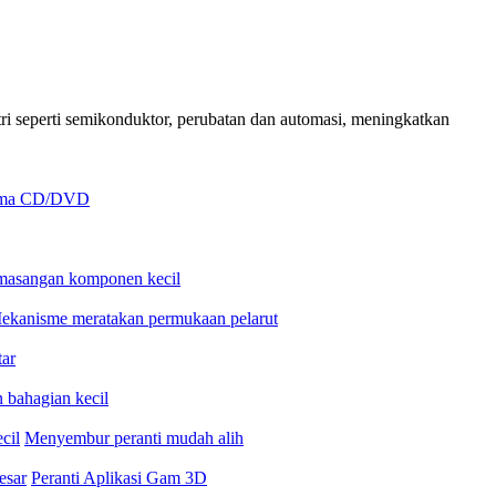
ri seperti semikonduktor, perubatan dan automasi, meningkatkan
rima CD/DVD
emasangan komponen kecil
ekanisme meratakan permukaan pelarut
tar
 bahagian kecil
cil
Menyembur peranti mudah alih
esar
Peranti Aplikasi Gam 3D