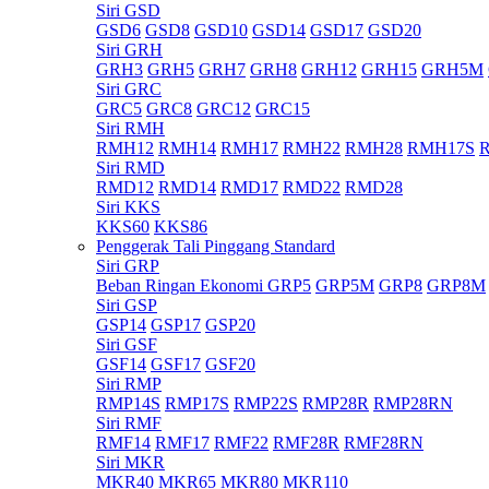
Siri GSD
GSD6
GSD8
GSD10
GSD14
GSD17
GSD20
Siri GRH
GRH3
GRH5
GRH7
GRH8
GRH12
GRH15
GRH5M
Siri GRC
GRC5
GRC8
GRC12
GRC15
Siri RMH
RMH12
RMH14
RMH17
RMH22
RMH28
RMH17S
Siri RMD
RMD12
RMD14
RMD17
RMD22
RMD28
Siri KKS
KKS60
KKS86
Penggerak Tali Pinggang Standard
Siri GRP
Beban Ringan Ekonomi GRP5
GRP5M
GRP8
GRP8M
Siri GSP
GSP14
GSP17
GSP20
Siri GSF
GSF14
GSF17
GSF20
Siri RMP
RMP14S
RMP17S
RMP22S
RMP28R
RMP28RN
Siri RMF
RMF14
RMF17
RMF22
RMF28R
RMF28RN
Siri MKR
MKR40
MKR65
MKR80
MKR110