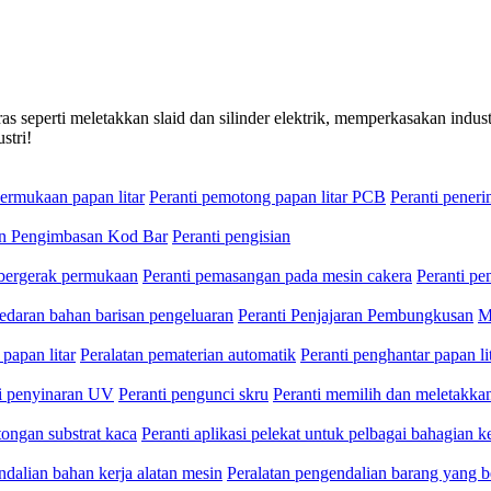
seperti meletakkan slaid dan silinder elektrik, memperkasakan indust
stri!
ermukaan papan litar
Peranti pemotong papan litar PCB
Peranti pene
an Pengimbasan Kod Bar
Peranti pengisian
 bergerak permukaan
Peranti pemasangan pada mesin cakera
Peranti p
edaran bahan barisan pengeluaran
Peranti Penjajaran Pembungkusan
M
 papan litar
Peralatan pematerian automatik
Peranti penghantar papan li
ti penyinaran UV
Peranti pengunci skru
Peranti memilih dan meletakkan
ongan substrat kaca
Peranti aplikasi pelekat untuk pelbagai bahagian ke
ndalian bahan kerja alatan mesin
Peralatan pengendalian barang yang b