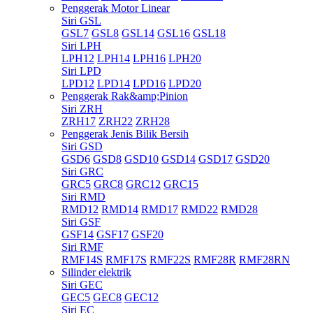
Penggerak Motor Linear
Siri GSL
GSL7
GSL8
GSL14
GSL16
GSL18
Siri LPH
LPH12
LPH14
LPH16
LPH20
Siri LPD
LPD12
LPD14
LPD16
LPD20
Penggerak Rak&amp;Pinion
Siri ZRH
ZRH17
ZRH22
ZRH28
Penggerak Jenis Bilik Bersih
Siri GSD
GSD6
GSD8
GSD10
GSD14
GSD17
GSD20
Siri GRC
GRC5
GRC8
GRC12
GRC15
Siri RMD
RMD12
RMD14
RMD17
RMD22
RMD28
Siri GSF
GSF14
GSF17
GSF20
Siri RMF
RMF14S
RMF17S
RMF22S
RMF28R
RMF28RN
Silinder elektrik
Siri GEC
GEC5
GEC8
GEC12
Siri EC