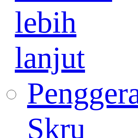
lebih
lanjut
Pengger
Skru