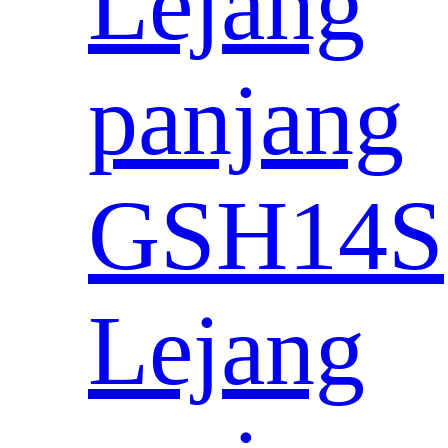
Lejang
panjang
GSH14S
Lejang