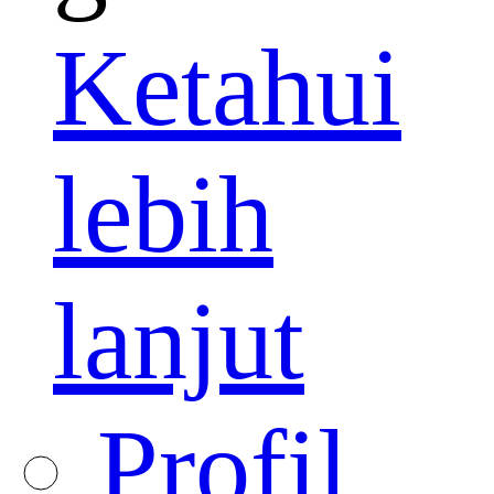
Ketahui
lebih
lanjut
Profil