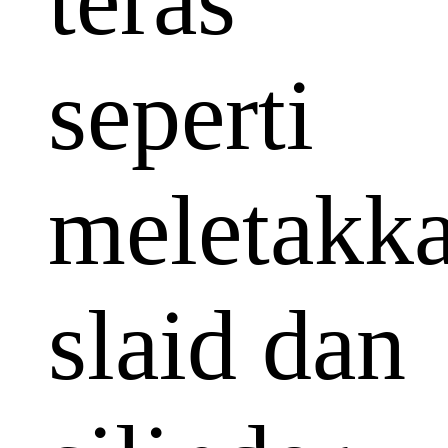
teras
seperti
meletakk
slaid dan