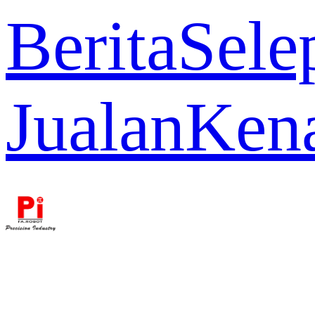
Berita
Sele
Jualan
Ken