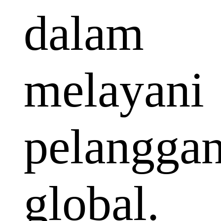
dalam
melayani
pelangga
global.