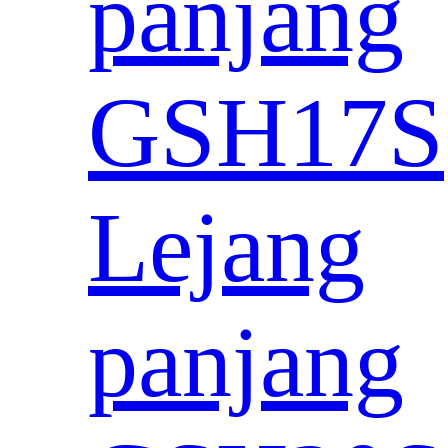
panjang
GSH17S
Lejang
panjang