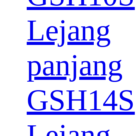
Lejang
panjang
GSH14S
Lejang