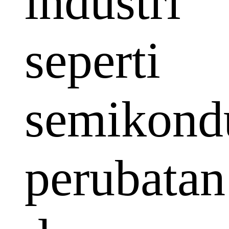
industri
seperti
semikondu
perubatan