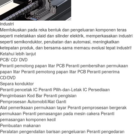
industri
Memfokuskan pada reka bentuk dan pengeluaran komponen teras
seperti meletakkan slaid dan silinder elektrik, memperkasakan industri
seperti semikonduktor, perubatan dan automasi, meningkatkan
ketepatan produk, dan bersama-sama memacu evolusi tepat industri!
Ketahui lebih lanjut
PCB/ CD/ DVD
Peranti pemotong papan litar PCB
Peranti pembersihan permukaan
papan litar
Peranti pemotong papan litar PCB
Peranti penerima
CD/DVD
Separa konduktor
Peranti pencetak IC
Peranti Pilih-dan-Letak IC
Persediaan
Pengimbasan Kod Bar
Peranti pengisian
Pemprosesan Automobil/Alat Ganti
Alat pemeriksaan permukaan tayar
Peranti pemprosesan bergerak
permukaan
Peranti pemasangan pada mesin cakera
Peranti
pemasangan komponen kecil
Pembuatan makanan
Peralatan pengendalian barisan pengeluaran
Peranti pengedaran