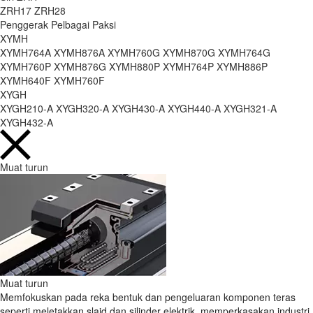
ZRH17
ZRH28
Penggerak Pelbagai Paksi
XYMH
XYMH764A
XYMH876A
XYMH760G
XYMH870G
XYMH764G
XYMH760P
XYMH876G
XYMH880P
XYMH764P
XYMH886P
XYMH640F
XYMH760F
XYGH
XYGH210-A
XYGH320-A
XYGH430-A
XYGH440-A
XYGH321-A
XYGH432-A
Muat turun
Muat turun
Memfokuskan pada reka bentuk dan pengeluaran komponen teras
seperti meletakkan slaid dan silinder elektrik, memperkasakan industri