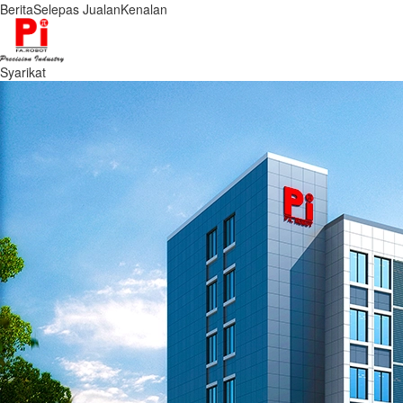
Berita
Selepas Jualan
Kenalan
Syarikat