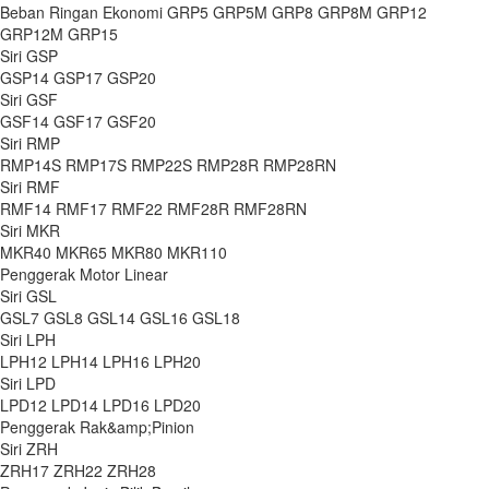
Beban Ringan Ekonomi GRP5
GRP5M
GRP8
GRP8M
GRP12
GRP12M
GRP15
Siri GSP
GSP14
GSP17
GSP20
Siri GSF
GSF14
GSF17
GSF20
Siri RMP
RMP14S
RMP17S
RMP22S
RMP28R
RMP28RN
Siri RMF
RMF14
RMF17
RMF22
RMF28R
RMF28RN
Siri MKR
MKR40
MKR65
MKR80
MKR110
Penggerak Motor Linear
Siri GSL
GSL7
GSL8
GSL14
GSL16
GSL18
Siri LPH
LPH12
LPH14
LPH16
LPH20
Siri LPD
LPD12
LPD14
LPD16
LPD20
Penggerak Rak&amp;Pinion
Siri ZRH
ZRH17
ZRH22
ZRH28