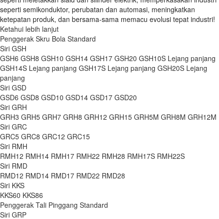
seperti semikonduktor, perubatan dan automasi, meningkatkan
ketepatan produk, dan bersama-sama memacu evolusi tepat industri!
Ketahui lebih lanjut
Penggerak Skru Bola Standard
Siri GSH
GSH6
GSH8
GSH10
GSH14
GSH17
GSH20
GSH10S Lejang panjang
GSH14S Lejang panjang
GSH17S Lejang panjang
GSH20S Lejang
panjang
Siri GSD
GSD6
GSD8
GSD10
GSD14
GSD17
GSD20
Siri GRH
GRH3
GRH5
GRH7
GRH8
GRH12
GRH15
GRH5M
GRH8M
GRH12M
Siri GRC
GRC5
GRC8
GRC12
GRC15
Siri RMH
RMH12
RMH14
RMH17
RMH22
RMH28
RMH17S
RMH22S
Siri RMD
RMD12
RMD14
RMD17
RMD22
RMD28
Siri KKS
KKS60
KKS86
Penggerak Tali Pinggang Standard
Siri GRP