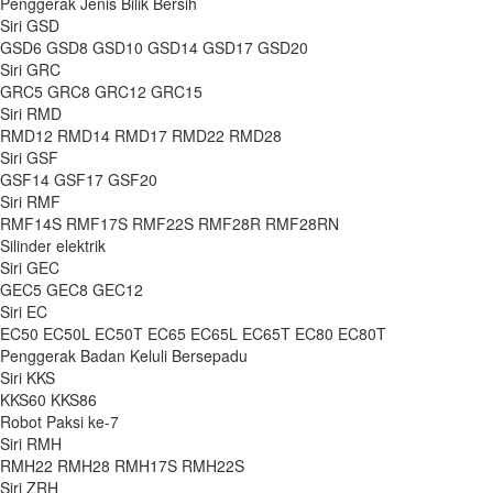
Penggerak Jenis Bilik Bersih
Siri GSD
GSD6
GSD8
GSD10
GSD14
GSD17
GSD20
Siri GRC
GRC5
GRC8
GRC12
GRC15
Siri RMD
RMD12
RMD14
RMD17
RMD22
RMD28
Siri GSF
GSF14
GSF17
GSF20
Siri RMF
RMF14S
RMF17S
RMF22S
RMF28R
RMF28RN
Silinder elektrik
Siri GEC
GEC5
GEC8
GEC12
Siri EC
EC50
EC50L
EC50T
EC65
EC65L
EC65T
EC80
EC80T
Penggerak Badan Keluli Bersepadu
Siri KKS
KKS60
KKS86
Robot Paksi ke-7
Siri RMH
RMH22
RMH28
RMH17S
RMH22S
Siri ZRH