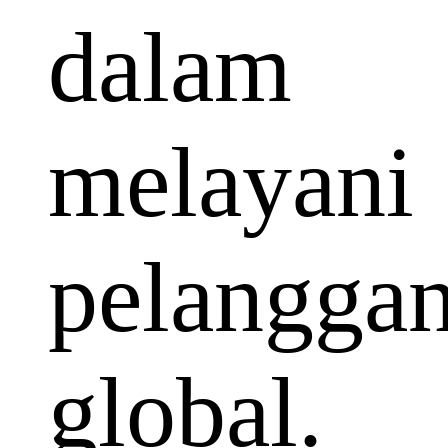
dalam
melayani
pelangga
global.