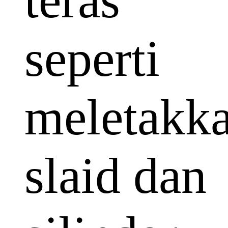
teras
seperti
meletakk
slaid dan