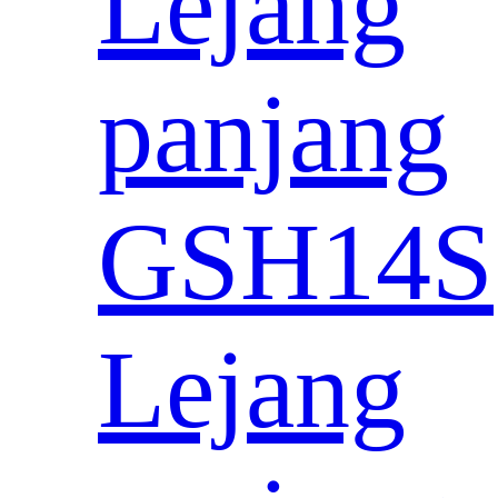
Lejang
panjang
GSH14S
Lejang