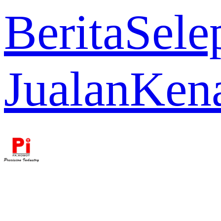
Berita
Sele
Jualan
Ken