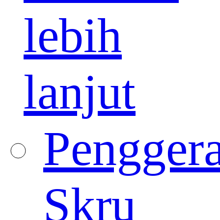
lebih
lanjut
Pengger
Skru