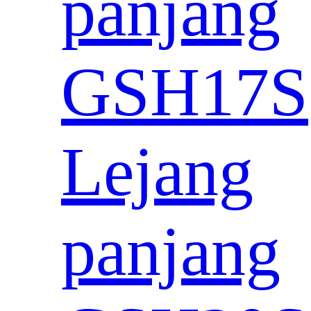
panjang
GSH17S
Lejang
panjang