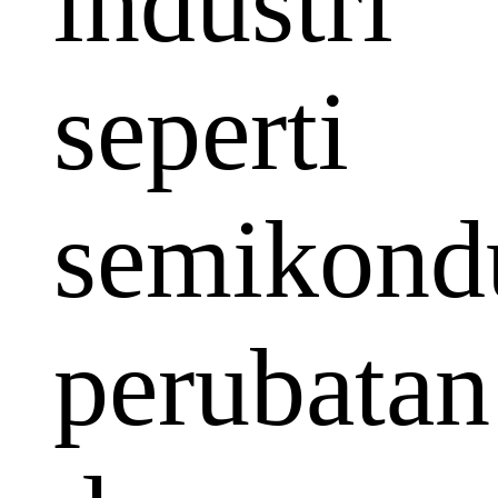
industri
seperti
semikondu
perubatan