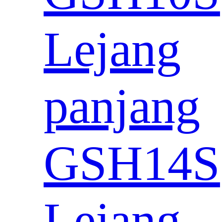
Lejang
panjang
GSH14S
Lejang