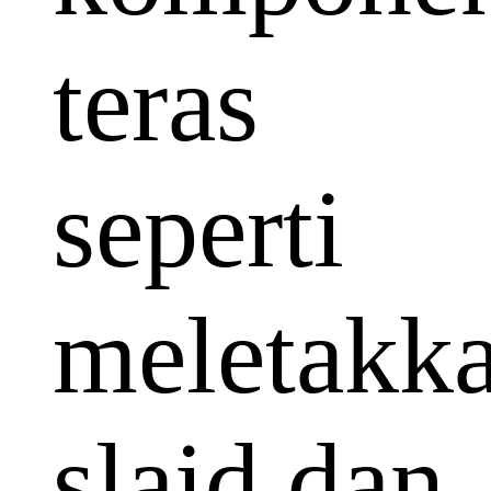
teras
seperti
meletakk
slaid dan