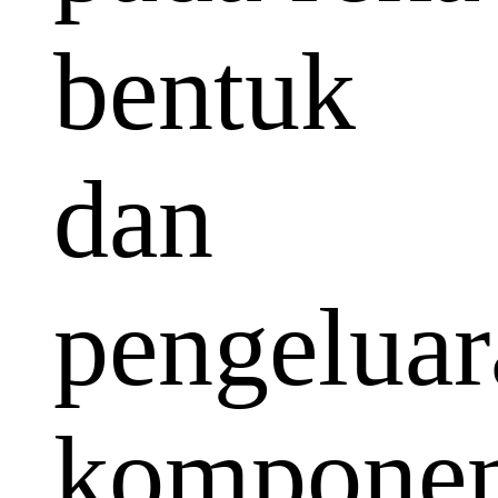
bentuk
dan
pengeluar
kompone