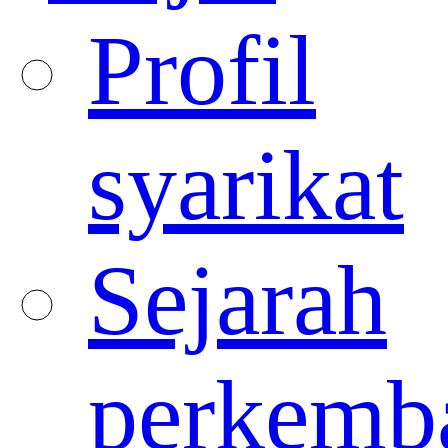
Profil
syarikat
Sejarah
perkemb