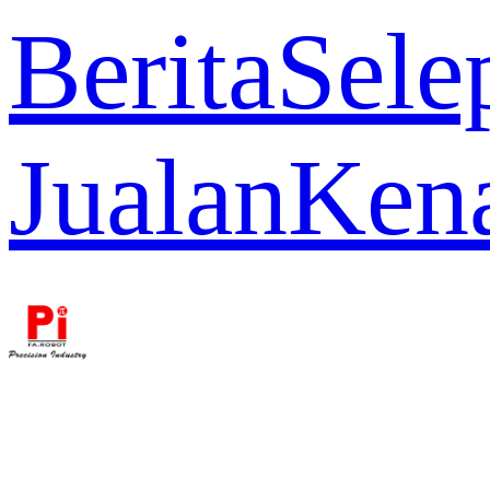
Berita
Sele
Jualan
Ken