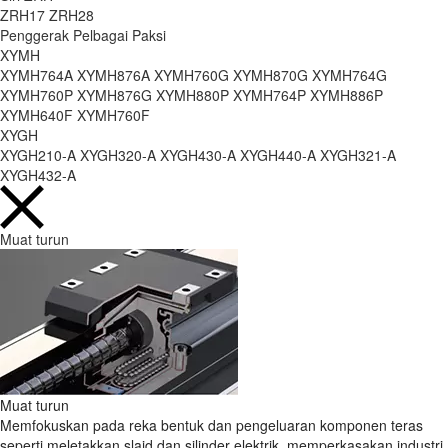
ZRH17
ZRH28
Penggerak Pelbagai Paksi
XYMH
XYMH764A
XYMH876A
XYMH760G
XYMH870G
XYMH764G
XYMH760P
XYMH876G
XYMH880P
XYMH764P
XYMH886P
XYMH640F
XYMH760F
XYGH
XYGH210-A
XYGH320-A
XYGH430-A
XYGH440-A
XYGH321-A
XYGH432-A
Muat turun
Muat turun
Memfokuskan pada reka bentuk dan pengeluaran komponen teras
seperti meletakkan slaid dan silinder elektrik, memperkasakan industri