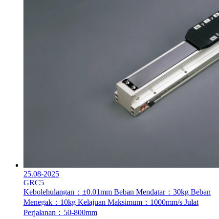
25.08-2025
GRC5
Kebolehulangan：±0.01mm
Beban Mendatar：30kg
Beban
Menegak：10kg
Kelajuan Maksimum：1000mm/s
Julat
Perjalanan：50-800mm