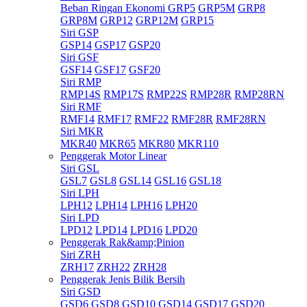
Beban Ringan Ekonomi GRP5
GRP5M
GRP8
GRP8M
GRP12
GRP12M
GRP15
Siri GSP
GSP14
GSP17
GSP20
Siri GSF
GSF14
GSF17
GSF20
Siri RMP
RMP14S
RMP17S
RMP22S
RMP28R
RMP28RN
Siri RMF
RMF14
RMF17
RMF22
RMF28R
RMF28RN
Siri MKR
MKR40
MKR65
MKR80
MKR110
Penggerak Motor Linear
Siri GSL
GSL7
GSL8
GSL14
GSL16
GSL18
Siri LPH
LPH12
LPH14
LPH16
LPH20
Siri LPD
LPD12
LPD14
LPD16
LPD20
Penggerak Rak&amp;Pinion
Siri ZRH
ZRH17
ZRH22
ZRH28
Penggerak Jenis Bilik Bersih
Siri GSD
GSD6
GSD8
GSD10
GSD14
GSD17
GSD20