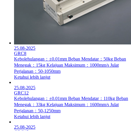
25.08-2025
GRC8
Kebolehulangan：±0.01mm
Beban Mendatar：50kg
Beban
Menegak：15kg
Kelajuan Maksimum：1000mm/s
Julat
Perjalanan：50-1050mm
Ketahui lebih lanjut