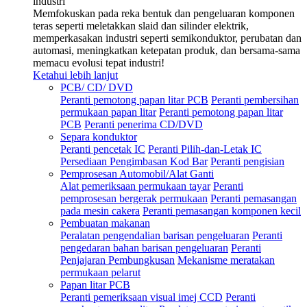
industri
Memfokuskan pada reka bentuk dan pengeluaran komponen
teras seperti meletakkan slaid dan silinder elektrik,
memperkasakan industri seperti semikonduktor, perubatan dan
automasi, meningkatkan ketepatan produk, dan bersama-sama
memacu evolusi tepat industri!
Ketahui lebih lanjut
PCB/ CD/ DVD
Peranti pemotong papan litar PCB
Peranti pembersihan
permukaan papan litar
Peranti pemotong papan litar
PCB
Peranti penerima CD/DVD
Separa konduktor
Peranti pencetak IC
Peranti Pilih-dan-Letak IC
Persediaan Pengimbasan Kod Bar
Peranti pengisian
Pemprosesan Automobil/Alat Ganti
Alat pemeriksaan permukaan tayar
Peranti
pemprosesan bergerak permukaan
Peranti pemasangan
pada mesin cakera
Peranti pemasangan komponen kecil
Pembuatan makanan
Peralatan pengendalian barisan pengeluaran
Peranti
pengedaran bahan barisan pengeluaran
Peranti
Penjajaran Pembungkusan
Mekanisme meratakan
permukaan pelarut
Papan litar PCB
Peranti pemeriksaan visual imej CCD
Peranti