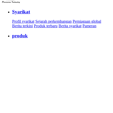
Kebolehulangan：±0.01mm
Beban Mendatar：110kg
Beban
Menegak：33kg
Kelajuan Maksimum：1600mm/s
Julat
Perjalanan：50-1250mm
Ketahui lebih lanjut