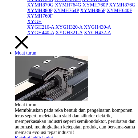
XYMH870G
XYMH764G
XYMH760P
XYMH876G
XYMH880P
XYMH764P
XYMH886P
XYMH640F
XYMH760F
XYGH
XYGH210-A
XYGH320-A
XYGH430-A
XYGH440-A
XYGH321-A
XYGH432-A
Muat turun
Muat turun
Memfokuskan pada reka bentuk dan pengeluaran komponen
teras seperti meletakkan slaid dan silinder elektrik,
memperkasakan industri seperti semikonduktor, perubatan dan
automasi, meningkatkan ketepatan produk, dan bersama-sama
memacu evolusi tepat industri!
Ketahui lebih lanjut