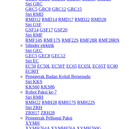
Siri GRC
GRC5
GRC8
GRC12
GRC15
Siri RMD
RMD12
RMD14
RMD17
RMD22
RMD28
Siri GSF
GSF14
GSF17
GSF20
Siri RMF
RMF14S
RMF17S
RMF22S
RMF28R
RMF28RN
Silinder elektrik
Siri GEC
GEC5
GEC8
GEC12
Siri EC
EC50
EC50L
EC50T
EC65
EC65L
EC65T
EC80
EC80T
Penggerak Badan Keluli Bersepadu
Siri KKS
KKS60
KKS86
Robot Paksi ke-7
Siri RMH
RMH22
RMH28
RMH17S
RMH22S
Siri ZRH
ZRH17
ZRH28
Penggerak Pelbagai Paksi
XYMH
XYMH764A
XYMH876A
XYMH760G