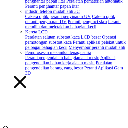
penghantar papan litar
Peralatan pematerian automatik
Peranti penghantar papan litar
industri telefon mudah alih 3C
Cakera optik peranti penyinaran UV
Cakera optik
peranti penyinaran UV
Peranti pengunci skru
Peranti
memilih dan meletakkan bahagian kecil
Kereta LCD
Peralatan salutan substrat kaca LCD besar
Operasi
pemotongan substrat kaca
Peranti aplikasi pelekat untuk
pelbagai bahagian kecil
Menyembur peranti mudah alih
Pemprosesan mekanikal tenaga suria
Peranti pengendalian bahagian alat mesin
Aplikasi
pengendalian bahan kerja alatan mesin
Peralatan
pengendalian barang yang besar
Peranti Aplikasi Gam
3D