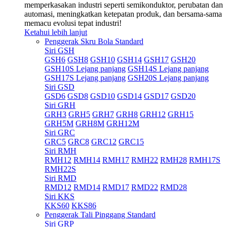
memperkasakan industri seperti semikonduktor, perubatan dan
automasi, meningkatkan ketepatan produk, dan bersama-sama
memacu evolusi tepat industri!
Ketahui lebih lanjut
Penggerak Skru Bola Standard
Siri GSH
GSH6
GSH8
GSH10
GSH14
GSH17
GSH20
GSH10S Lejang panjang
GSH14S Lejang panjang
GSH17S Lejang panjang
GSH20S Lejang panjang
Siri GSD
GSD6
GSD8
GSD10
GSD14
GSD17
GSD20
Siri GRH
GRH3
GRH5
GRH7
GRH8
GRH12
GRH15
GRH5M
GRH8M
GRH12M
Siri GRC
GRC5
GRC8
GRC12
GRC15
Siri RMH
RMH12
RMH14
RMH17
RMH22
RMH28
RMH17S
RMH22S
Siri RMD
RMD12
RMD14
RMD17
RMD22
RMD28
Siri KKS
KKS60
KKS86
Penggerak Tali Pinggang Standard
Siri GRP