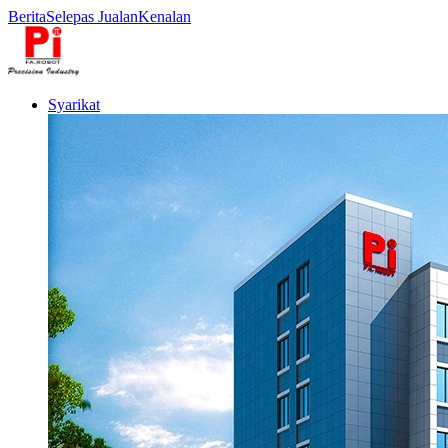
Berita
Selepas Jualan
Kenalan
Syarikat