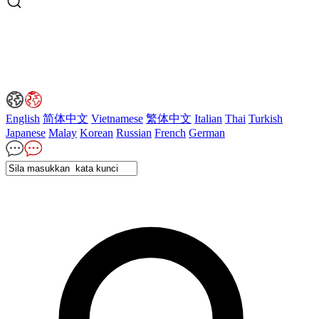
English
简体中文
Vietnamese
繁体中文
Italian
Thai
Turkish
Japanese
Malay
Korean
Russian
French
German