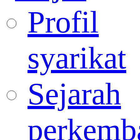
Profil
syarikat
Sejarah
perkemb