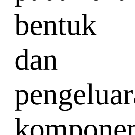
bentuk
dan
pengeluar
kompone