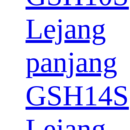
Lejang
panjang
GSH14S
Lejang