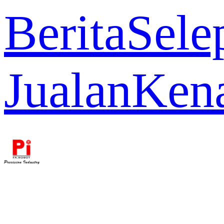
Berita
Sele
Jualan
Ken