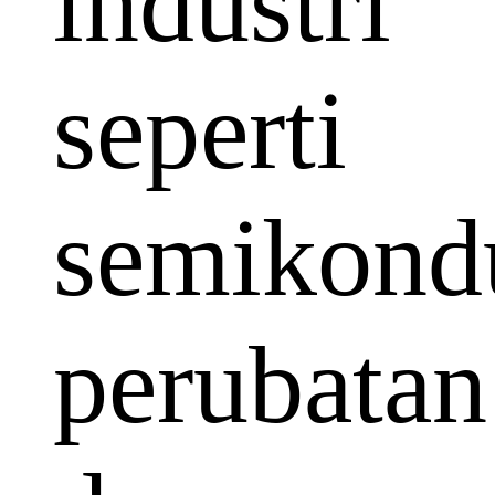
industri
seperti
semikondu
perubatan