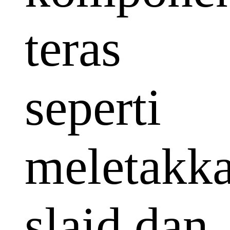
teras
seperti
meletakk
slaid dan