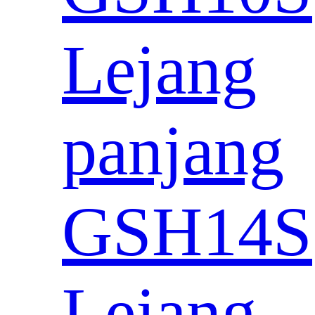
Lejang
panjang
GSH14S
Lejang