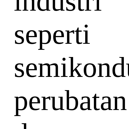
industri
seperti
semikondu
perubatan