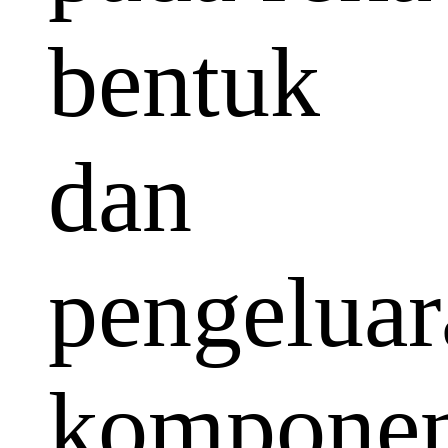
bentuk
dan
pengeluar
kompone