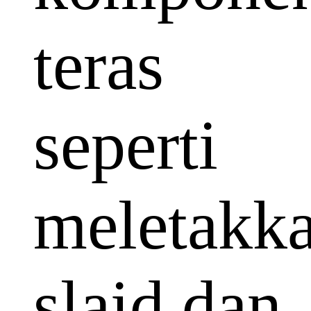
teras
seperti
meletakk
slaid dan