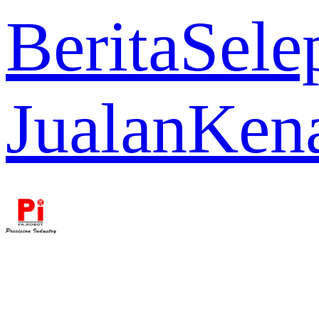
Berita
Sele
Jualan
Ken