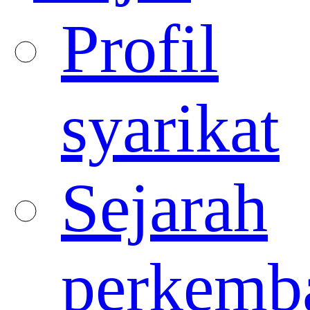
Profil
syarikat
Sejarah
perkemb