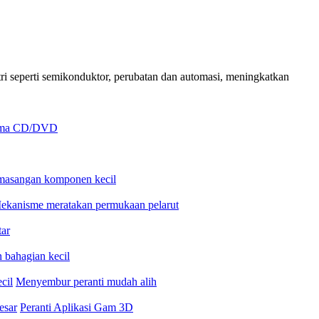
ri seperti semikonduktor, perubatan dan automasi, meningkatkan
rima CD/DVD
emasangan komponen kecil
ekanisme meratakan permukaan pelarut
tar
 bahagian kecil
cil
Menyembur peranti mudah alih
esar
Peranti Aplikasi Gam 3D