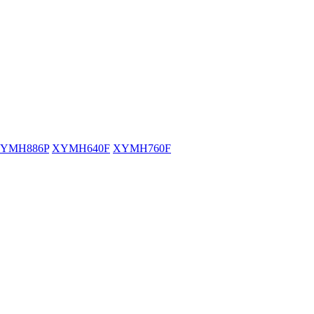
YMH886P
XYMH640F
XYMH760F