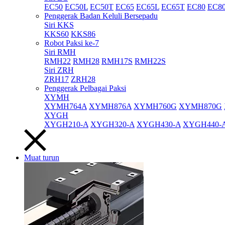
EC50
EC50L
EC50T
EC65
EC65L
EC65T
EC80
EC8
Penggerak Badan Keluli Bersepadu
Siri KKS
KKS60
KKS86
Robot Paksi ke-7
Siri RMH
RMH22
RMH28
RMH17S
RMH22S
Siri ZRH
ZRH17
ZRH28
Penggerak Pelbagai Paksi
XYMH
XYMH764A
XYMH876A
XYMH760G
XYMH870G
XYGH
XYGH210-A
XYGH320-A
XYGH430-A
XYGH440-
Muat turun