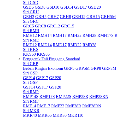
Siri GSD
GSD6
GSD8
GSD10
GSD14
GSD17
GSD20
Siri GRH
GRH3
GRH5
GRH7
GRH8
GRH12
GRH15
GRH5M
Siri GRC
GRC5
GRC8
GRC12
GRC15
Siri RMH
RMH12
RMH14
RMH17
RMH22
RMH28
RMH17S
Siri RMD
RMD12
RMD14
RMD17
RMD22
RMD28
Siri KKS
KKS60
KKS86
Penggerak Tali Pinggang Standard
Siri GRP
Beban Ringan Ekonomi GRP5
GRP5M
GRP8
GRP8M
Siri GSP
GSP14
GSP17
GSP20
Siri GSF
GSF14
GSF17
GSF20
Siri RMP
RMP14S
RMP17S
RMP22S
RMP28R
RMP28RN
Siri RMF
RMF14
RMF17
RMF22
RMF28R
RMF28RN
Siri MKR
MKR40
MKR65
MKR80
MKR110