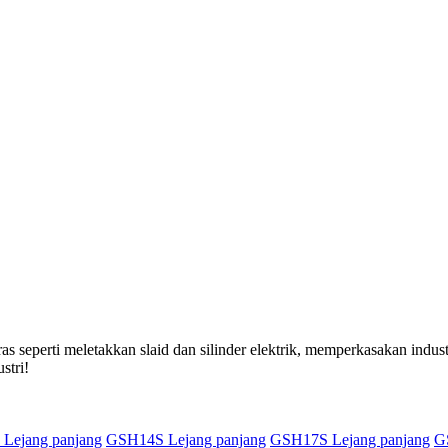
seperti meletakkan slaid dan silinder elektrik, memperkasakan indust
stri!
Lejang panjang
GSH14S Lejang panjang
GSH17S Lejang panjang
G