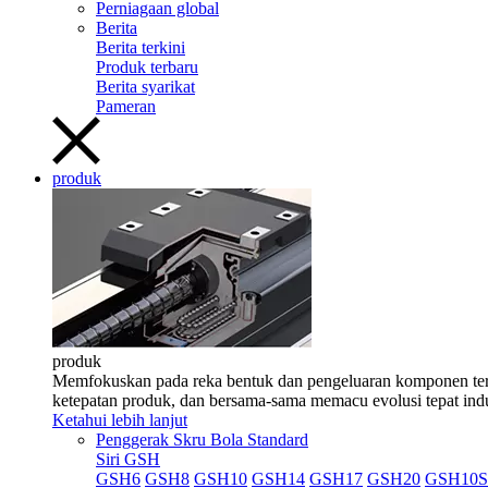
Perniagaan global
Berita
Berita terkini
Produk terbaru
Berita syarikat
Pameran
produk
produk
Memfokuskan pada reka bentuk dan pengeluaran komponen teras 
ketepatan produk, dan bersama-sama memacu evolusi tepat indu
Ketahui lebih lanjut
Penggerak Skru Bola Standard
Siri GSH
GSH6
GSH8
GSH10
GSH14
GSH17
GSH20
GSH10S 