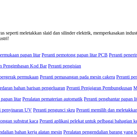
seperti meletakkan slaid dan silinder elektrik, memperkasakan indust
stri!
ermukaan papan litar
Peranti pemotong papan litar PCB
Peranti pene
an Pengimbasan Kod Bar
Peranti pengisian
 bergerak permukaan
Peranti pemasangan pada mesin cakera
Peranti p
edaran bahan barisan pengeluaran
Peranti Penjajaran Pembungkusan
M
 papan litar
Peralatan pematerian automatik
Peranti penghantar papan li
ti penyinaran UV
Peranti pengunci skru
Peranti memilih dan meletakkan
ongan substrat kaca
Peranti aplikasi pelekat untuk pelbagai bahagian ke
ndalian bahan kerja alatan mesin
Peralatan pengendalian barang yang b