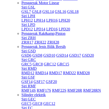
Penggerak Motor Linear
Siri GSL
GSL7
GSL8
GSL14
GSL16
GSL18
Siri LPH
LPH12
LPH14
LPH16
LPH20
Siri LPD
LPD12
LPD14
LPD16
LPD20
Penggerak Rak&amp;Pinion
Siri ZRH
ZRH17
ZRH22
ZRH28
Penggerak Jenis Bilik Bersih
Siri GSD
GSD6
GSD8
GSD10
GSD14
GSD17
GSD20
Siri GRC
GRC5
GRC8
GRC12
GRC15
Siri RMD
RMD12
RMD14
RMD17
RMD22
RMD28
Siri GSF
GSF14
GSF17
GSF20
Siri RMF
RMF14S
RMF17S
RMF22S
RMF28R
RMF28RN
Silinder elektrik
Siri GEC
GEC5
GEC8
GEC12
Siri EC