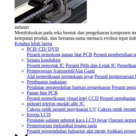
industri
Memfokuskan pada reka bentuk dan pengeluaran komponen teras 
ketepatan produk, dan bersama-sama memacu evolusi tepat indu
Ketahui lebih lanjut
PCB/ CD/ DVD
Peranti pemotong papan litar PCB
Peranti pembersihan p
Separa konduktor
Peranti pencetak IC
Peranti Pilih-dan-Letak IC
Persedia
Pemprosesan Automobil/Alat Ganti
Alat pemeriksaan permukaan tayar
Peranti pemprosesan
Pembuatan makanan
Peralatan pengendalian barisan pengeluaran
Peranti peng
Papan litar PCB
Peranti pemeriksaan visual imej CCD
Peranti penghantar
industri telefon mudah alih 3C
Cakera optik peranti penyinaran UV
Cakera optik peran
Kereta LCD
Peralatan salutan substrat kaca LCD besar
Operasi pemot
Pemprosesan mekanikal tenaga suria
Peranti pengendalian bahagian alat mesin
Aplikasi penge