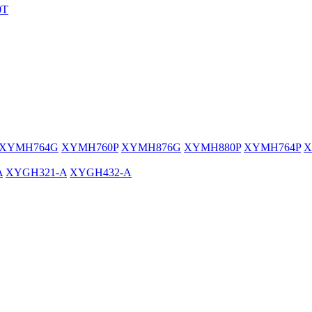
0T
XYMH764G
XYMH760P
XYMH876G
XYMH880P
XYMH764P
X
A
XYGH321-A
XYGH432-A