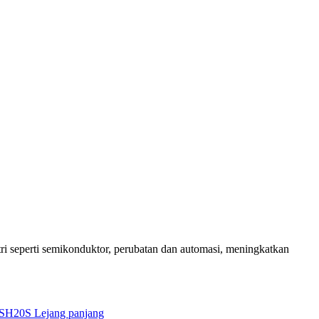
ri seperti semikonduktor, perubatan dan automasi, meningkatkan
SH20S Lejang panjang