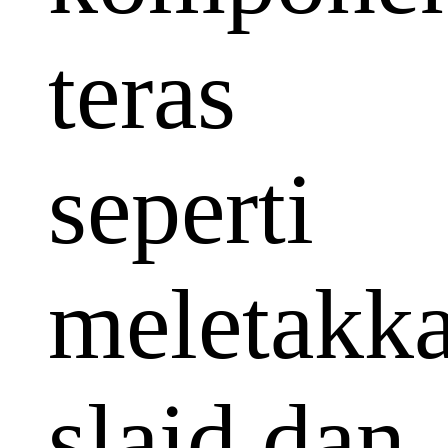
teras
seperti
meletakk
slaid dan