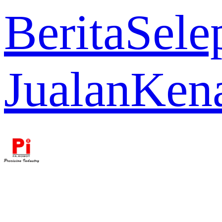
Berita
Sele
Jualan
Ken