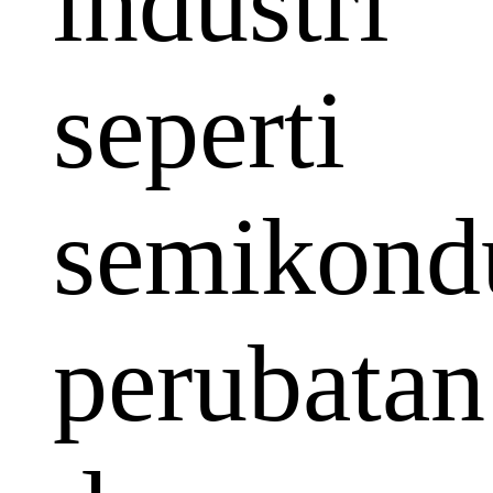
industri
seperti
semikondu
perubatan