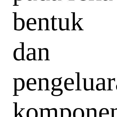
bentuk
dan
pengeluar
kompone