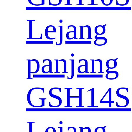
Lejang
panjang
GSH14S
Lejang