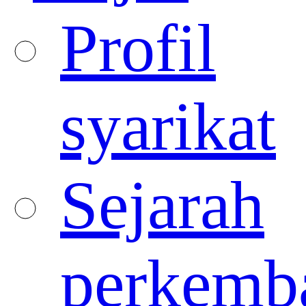
Profil
syarikat
Sejarah
perkemb