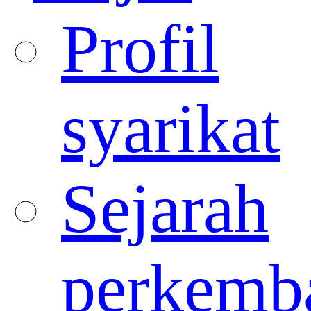
Profil
syarikat
Sejarah
perkemb