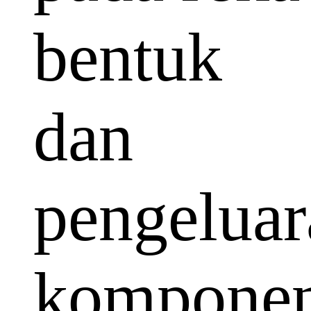
bentuk
dan
pengeluar
kompone