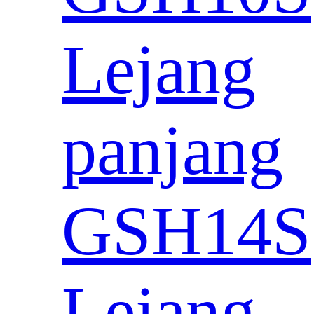
Lejang
panjang
GSH14S
Lejang