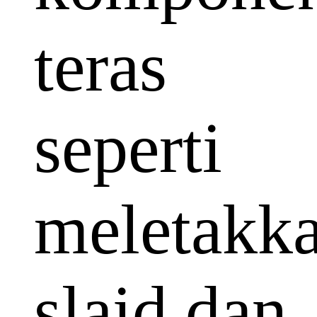
teras
seperti
meletakk
slaid dan