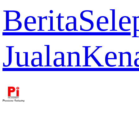
Berita
Sele
Jualan
Ken