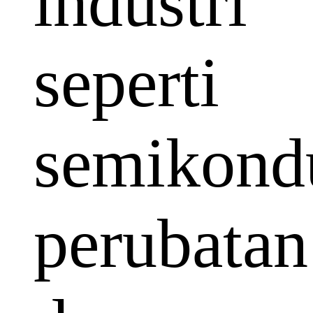
industri
seperti
semikondu
perubatan