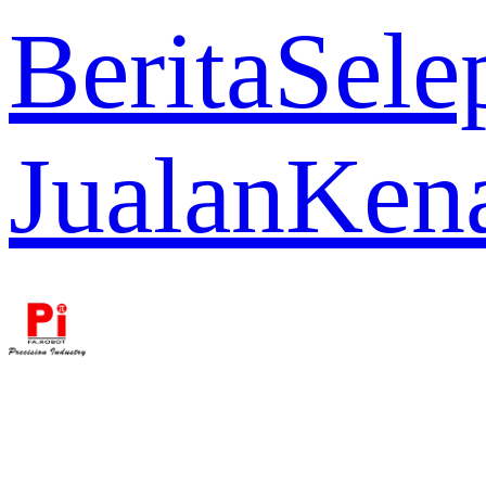
Berita
Sele
Jualan
Ken