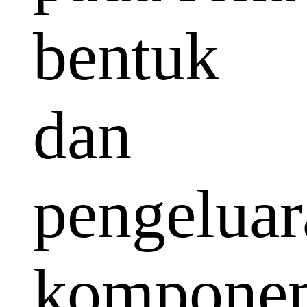
bentuk
dan
pengeluar
kompone