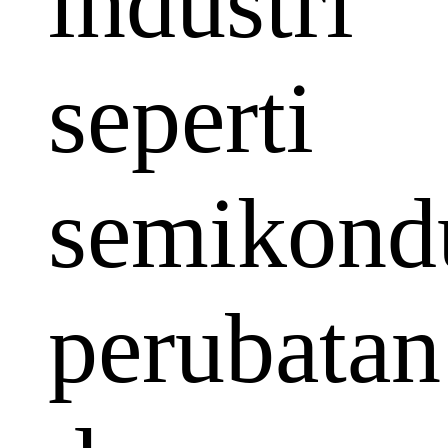
industri
seperti
semikondu
perubatan