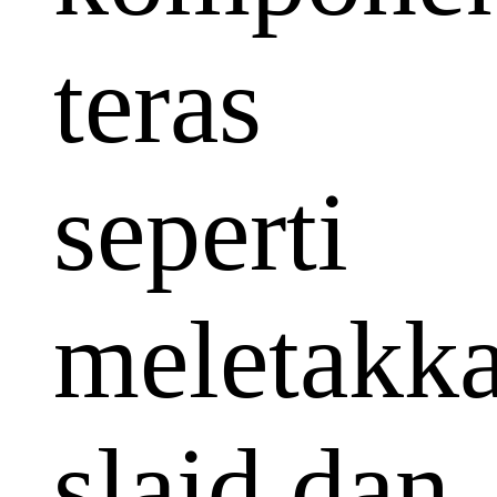
teras
seperti
meletakk
slaid dan