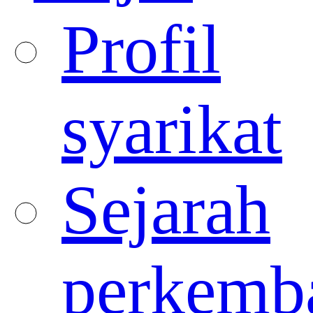
Profil
syarikat
Sejarah
perkemb