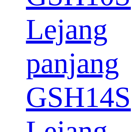
Lejang
panjang
GSH14S
Lejang