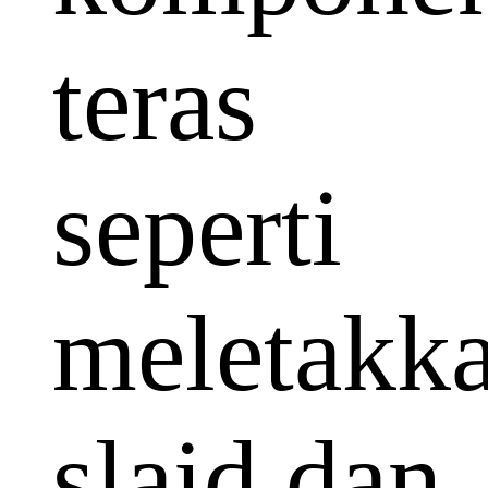
teras
seperti
meletakk
slaid dan