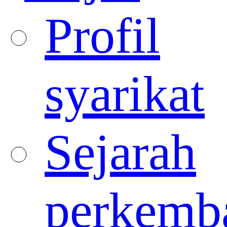
Profil
syarikat
Sejarah
perkemb