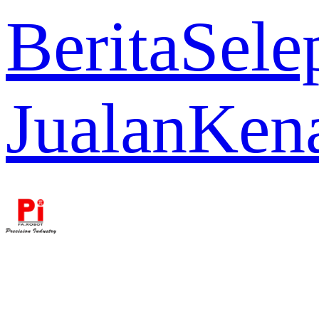
Berita
Sele
Jualan
Ken