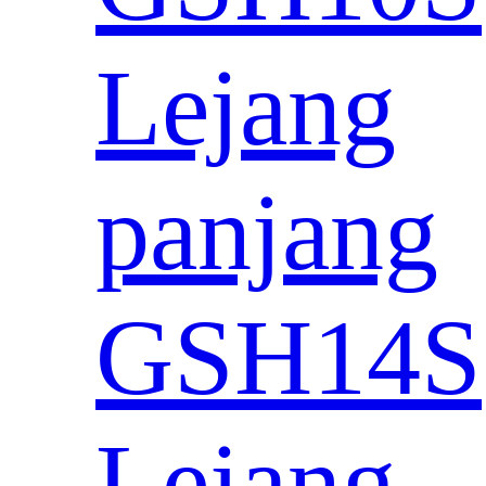
Lejang
panjang
GSH14S
Lejang