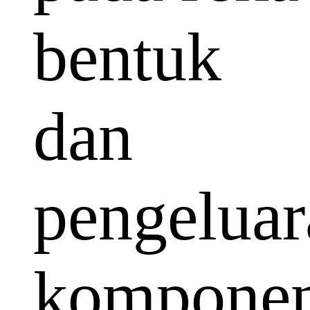
bentuk
dan
pengeluar
kompone