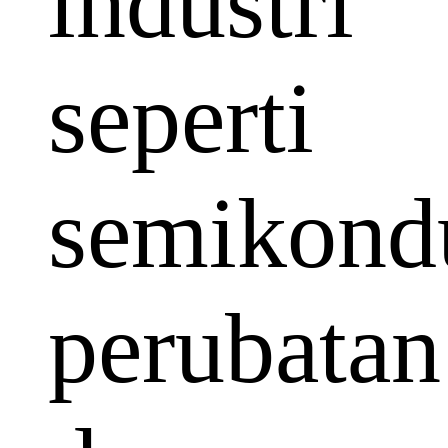
industri
seperti
semikondu
perubatan