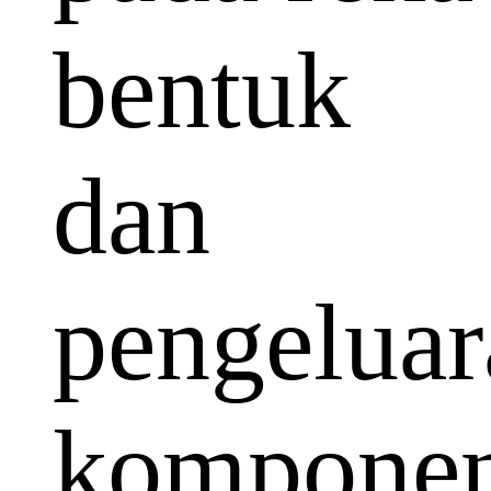
bentuk
dan
pengeluar
kompone