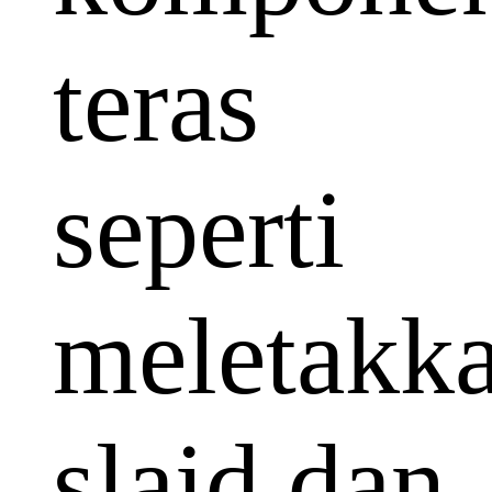
teras
seperti
meletakk
slaid dan