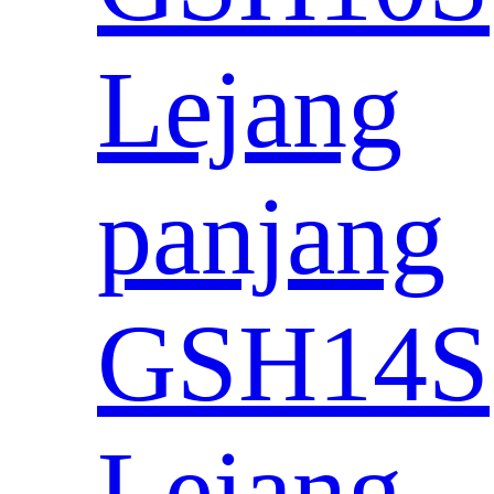
Lejang
panjang
GSH14S
Lejang