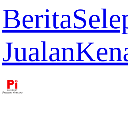
Berita
Sele
Jualan
Ken