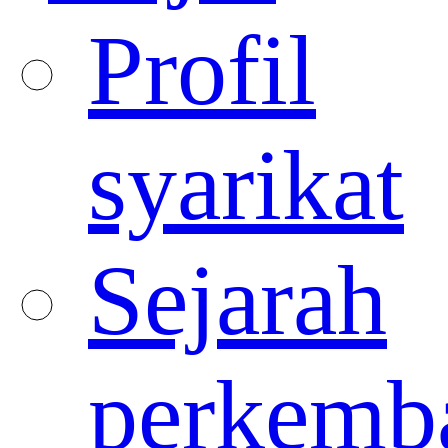
Profil
syarikat
Sejarah
perkemb